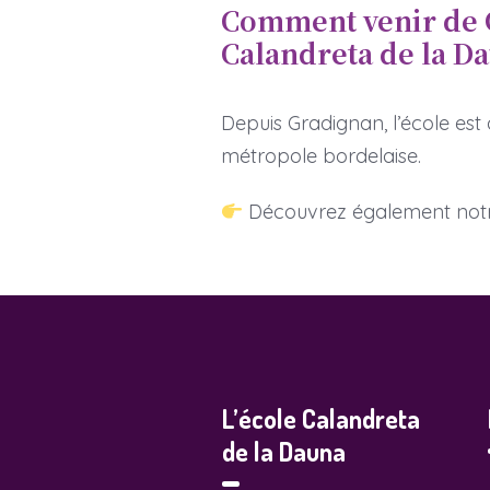
Comment venir de G
Calandreta de la D
Depuis Gradignan, l’école est 
métropole bordelaise.
Découvrez également notre
L’école Calandreta
de la Dauna