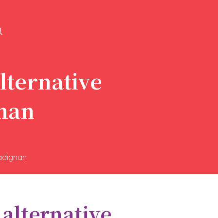
lternative
gnan
radignan
 alternative