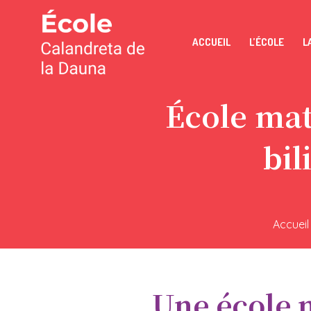
ACCUEIL
L’ÉCOLE
L
École mat
bil
Accueil
Une école m