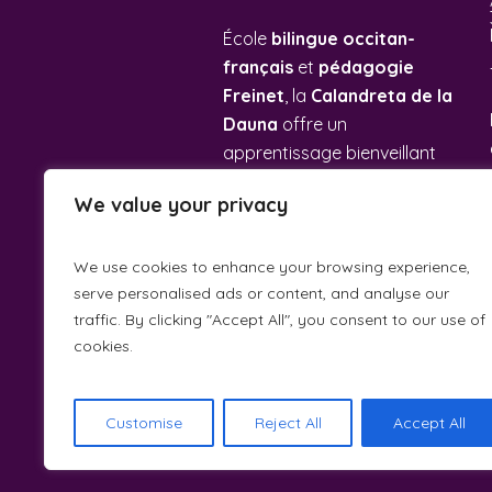
École
bilingue occitan-
français
et
pédagogie
Freinet
, la
Calandreta de la
Dauna
offre un
apprentissage bienveillant
et coopératif dans une
We value your privacy
ambiance familiale.
We use cookies to enhance your browsing experience,
serve personalised ads or content, and analyse our
traffic. By clicking "Accept All", you consent to our use of
cookies.
Customise
Reject All
Accept All