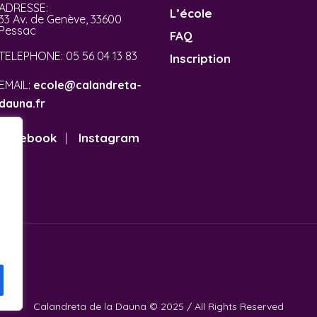
ADRESSE:
L’école
33 Av. de Genève, 33600
Pessac
FAQ
TELEPHONE:
05 56 04 13 83
Inscription
EMAIL:
ecole@calandreta-
dauna.fr
Facebook
Instagram
|
Calandreta de la Dauna © 2025 / All Rights Reserved