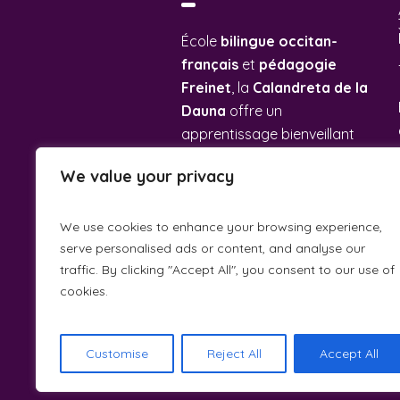
École
bilingue occitan-
français
et
pédagogie
Freinet
, la
Calandreta de la
Dauna
offre un
apprentissage bienveillant
et coopératif dans une
We value your privacy
ambiance familiale.
We use cookies to enhance your browsing experience,
serve personalised ads or content, and analyse our
traffic. By clicking "Accept All", you consent to our use of
cookies.
Customise
Reject All
Accept All