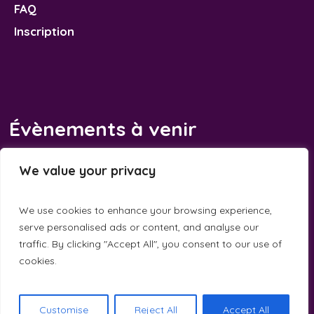
FAQ
Inscription
Évènements à venir
Il n’y a pas d’évènements à venir.
We value your privacy
Notice
We use cookies to enhance your browsing experience,
serve personalised ads or content, and analyse our
traffic. By clicking "Accept All", you consent to our use of
cookies.
Calandreta de la Dauna © 2025 / All Rights Reserved
Customise
Reject All
Accept All