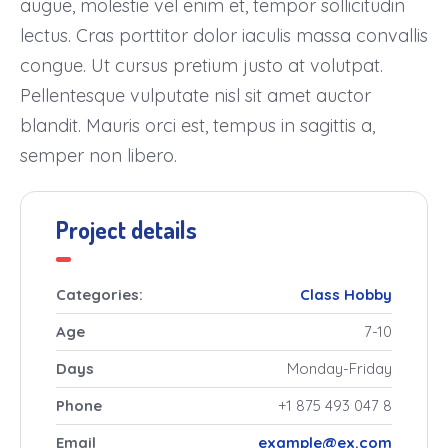
augue, molestie vel enim et, tempor sollicitudin
lectus. Cras porttitor dolor iaculis massa convallis
congue. Ut cursus pretium justo at volutpat.
Pellentesque vulputate nisl sit amet auctor
blandit. Mauris orci est, tempus in sagittis a,
semper non libero.
Project details
Categories:
Class
Hobby
Age
7-10
Days
Monday-Friday
Phone
+1 875 493 047 8
Email
example@ex.com