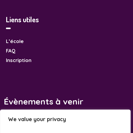
Liens utiles
L’école
FAQ
Inscription
Évènements à venir
Il n’y a pas d’évènements à venir.
We value your privacy
Notice