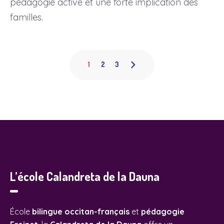
pédagogie active et une forte implication des
familles.
1
2
3
L’école Calandreta de la Dauna
École
bilingue occitan-français
et
pédagogie