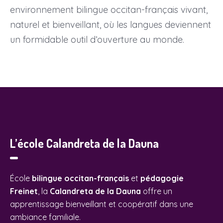
environnement bilingue occitan-français vivant,
naturel et bienveillant, où les langues deviennent
un formidable outil d’ouverture au monde.
L’école Calandreta de la Dauna
École
bilingue occitan-français
et
pédagogie
Freinet
, la
Calandreta de la Dauna
offre un
apprentissage bienveillant et coopératif dans une
ambiance familiale.